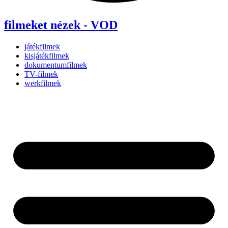
filmeket nézek - VOD
játékfilmek
kisjátékfilmek
dokumentumfilmek
TV-filmek
werkfilmek