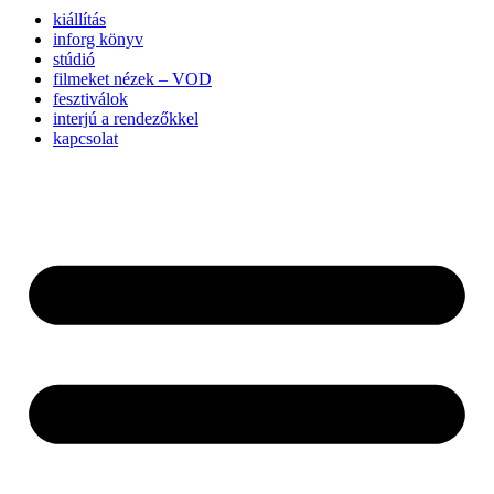
kiállítás
inforg könyv
stúdió
filmeket nézek – VOD
fesztiválok
interjú a rendezőkkel
kapcsolat