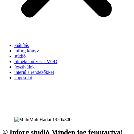
kiállítás
inforg könyv
stúdió
filmeket nézek – VOD
fesztiválok
interjú a rendezőkkel
kapcsolat
© Inforg studió Minden jog fenntartva!