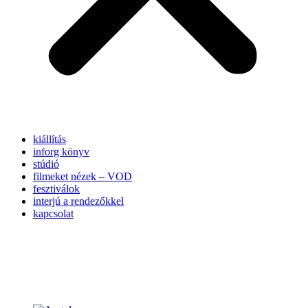
kiállítás
inforg könyv
stúdió
filmeket nézek – VOD
fesztiválok
interjú a rendezőkkel
kapcsolat