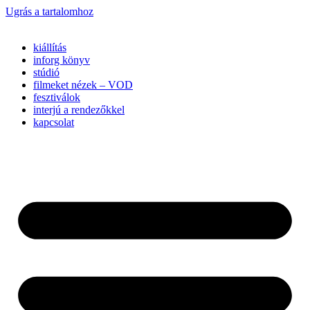
Ugrás a tartalomhoz
kiállítás
inforg könyv
stúdió
filmeket nézek – VOD
fesztiválok
interjú a rendezőkkel
kapcsolat