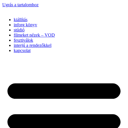
Ugrás a tartalomhoz
kiállítás
inforg könyv
stúdió
filmeket nézek – VOD
fesztiválok
interjú a rendezőkkel
kapcsolat