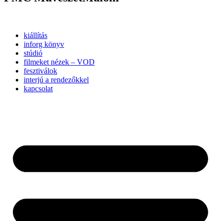
kiállítás
inforg könyv
stúdió
filmeket nézek – VOD
fesztiválok
interjú a rendezőkkel
kapcsolat