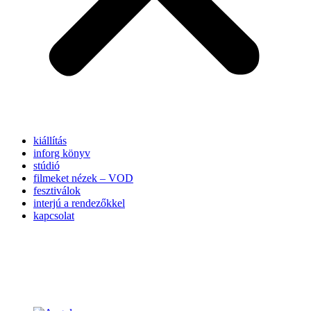
kiállítás
inforg könyv
stúdió
filmeket nézek – VOD
fesztiválok
interjú a rendezőkkel
kapcsolat