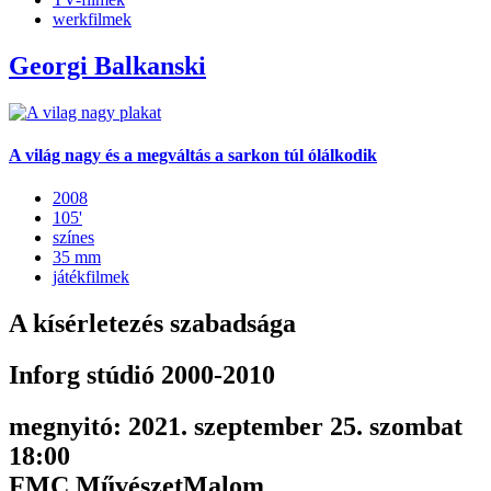
werkfilmek
Georgi Balkanski
A világ nagy és a megváltás a sarkon túl ólálkodik
2008
105'
színes
35 mm
játékfilmek
A kísérletezés szabadsága
Inforg stúdió 2000-2010
megnyitó: 2021. szeptember 25. szombat
18:00
FMC MűvészetMalom