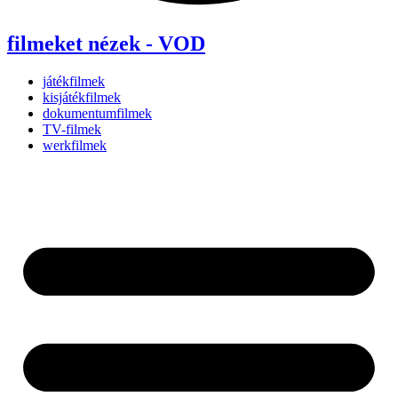
filmeket nézek - VOD
játékfilmek
kisjátékfilmek
dokumentumfilmek
TV-filmek
werkfilmek