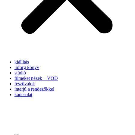
kiállítás
inforg könyv
stúdió
filmeket nézek – VOD
fesztiválok
interjú a rendezőkkel
kapcsolat