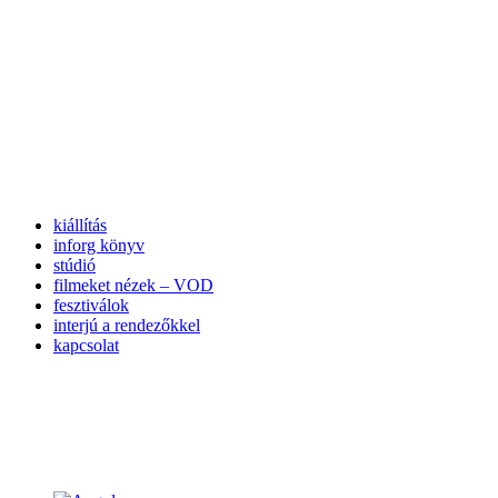
kiállítás
inforg könyv
stúdió
filmeket nézek – VOD
fesztiválok
interjú a rendezőkkel
kapcsolat