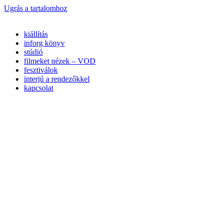
Ugrás a tartalomhoz
kiállítás
inforg könyv
stúdió
filmeket nézek – VOD
fesztiválok
interjú a rendezőkkel
kapcsolat