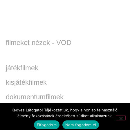
filmeket nézek - VOD
játékfilmek
kisjátékfilmek
dokumentumfilmek
TV-filmek
Kedves Látogató! Tájékoztatjuk, hogy a honlap felhasználói
élmény fokozásának érdekében sütiket alkalmazunk.
werkfilmek
Elfogadom
Nem fogadom el