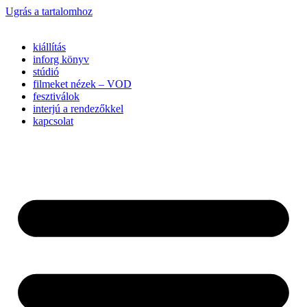
Ugrás a tartalomhoz
kiállítás
inforg könyv
stúdió
filmeket nézek – VOD
fesztiválok
interjú a rendezőkkel
kapcsolat