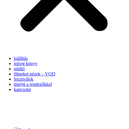
kiállítás
inforg könyv
stúdió
filmeket nézek – VOD
fesztiválok
interjú a rendezőkkel
kapcsolat