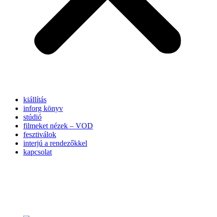
kiállítás
inforg könyv
stúdió
filmeket nézek – VOD
fesztiválok
interjú a rendezőkkel
kapcsolat