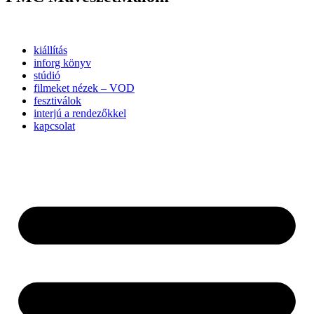
kiállítás
inforg könyv
stúdió
filmeket nézek – VOD
fesztiválok
interjú a rendezőkkel
kapcsolat