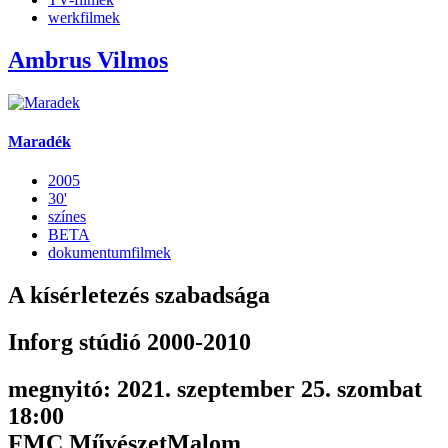
werkfilmek
Ambrus Vilmos
Maradék
2005
30'
színes
BETA
dokumentumfilmek
A kísérletezés szabadsága
Inforg stúdió 2000-2010
megnyitó: 2021. szeptember 25. szombat
18:00
FMC MűvészetMalom