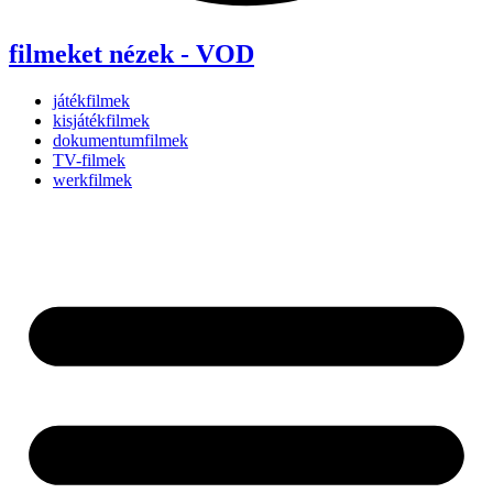
filmeket nézek - VOD
játékfilmek
kisjátékfilmek
dokumentumfilmek
TV-filmek
werkfilmek