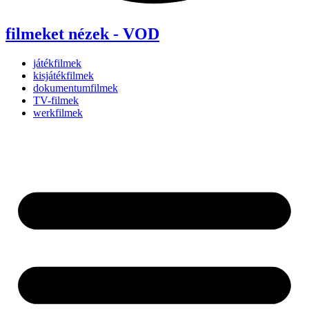
filmeket nézek - VOD
játékfilmek
kisjátékfilmek
dokumentumfilmek
TV-filmek
werkfilmek