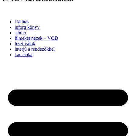
kiállítás
inforg könyv
stúdió
filmeket nézek – VOD
fesztiválok
interjú a rendezőkkel
kapcsolat