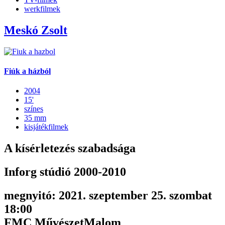
werkfilmek
Meskó Zsolt
Fiúk a házból
2004
15'
színes
35 mm
kisjátékfilmek
A kísérletezés szabadsága
Inforg stúdió 2000-2010
megnyitó: 2021. szeptember 25. szombat
18:00
FMC MűvészetMalom