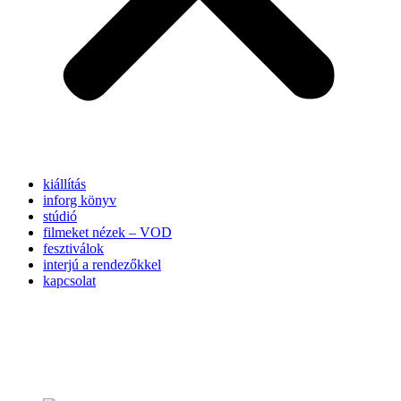
kiállítás
inforg könyv
stúdió
filmeket nézek – VOD
fesztiválok
interjú a rendezőkkel
kapcsolat