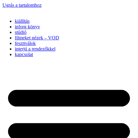
Ugrás a tartalomhoz
kiállítás
inforg könyv
stúdió
filmeket nézek – VOD
fesztiválok
interjú a rendezőkkel
kapcsolat