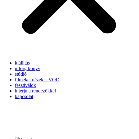
kiállítás
inforg könyv
stúdió
filmeket nézek – VOD
fesztiválok
interjú a rendezőkkel
kapcsolat