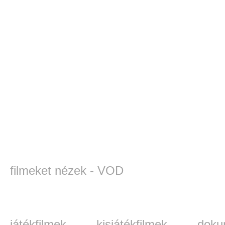
filmeket nézek - VOD
játékfilmek
kisjátékfilmek
doku