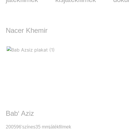
Nacer Khemir
Bab‘ Aziz
2005
96'
színes
35 mm
játékfilmek