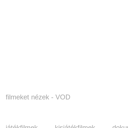
filmeket nézek - VOD
játékfilmek
kisjátékfilmek
doku