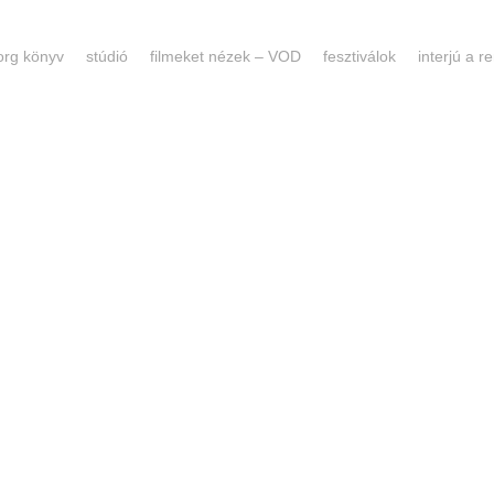
forg könyv
stúdió
filmeket nézek – VOD
fesztiválok
interjú a 