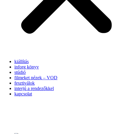
kiállítás
inforg könyv
stúdió
filmeket nézek – VOD
fesztiválok
interjú a rendezőkkel
kapcsolat