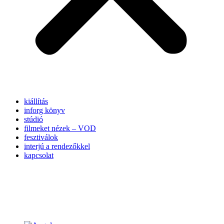
kiállítás
inforg könyv
stúdió
filmeket nézek – VOD
fesztiválok
interjú a rendezőkkel
kapcsolat