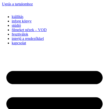
Ugrás a tartalomhoz
kiállítás
inforg könyv
stúdió
filmeket nézek – VOD
fesztiválok
interjú a rendezőkkel
kapcsolat