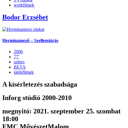
werkfilmek
Bodor Erzsébet
Herminamező – Szellemjárás
2006
77'
színes
BETA
játékfilmek
A kísérletezés szabadsága
Inforg stúdió 2000-2010
megnyitó: 2021. szeptember 25. szombat
18:00
FMC MűvészetMalom