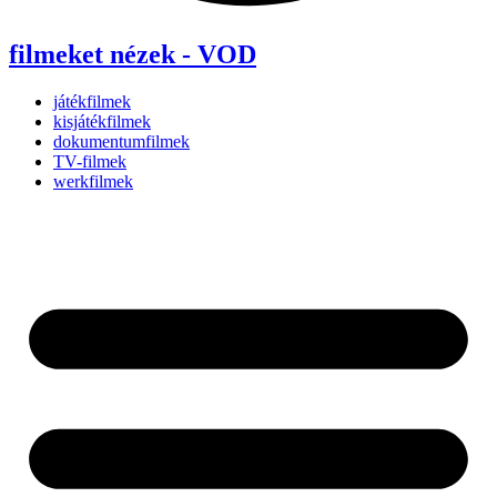
filmeket nézek - VOD
játékfilmek
kisjátékfilmek
dokumentumfilmek
TV-filmek
werkfilmek