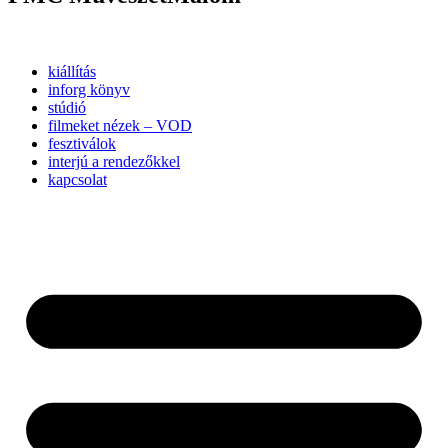
kiállítás
inforg könyv
stúdió
filmeket nézek – VOD
fesztiválok
interjú a rendezőkkel
kapcsolat