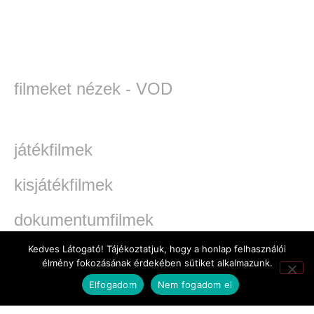
filmeket nézek - VOD
játékfilmek
kisjátékfilmek
dokumentumfilmek
Kedves Látogató! Tájékoztatjuk, hogy a honlap felhasználói
TV-filmek
élmény fokozásának érdekében sütiket alkalmazunk.
Elfogadom
Nem fogadom el
werkfilmek