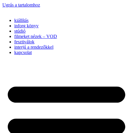
Ugrás a tartalomhoz
kiállítás
inforg könyv
stúdió
filmeket nézek – VOD
fesztiválok
interjú a rendezőkkel
kapcsolat