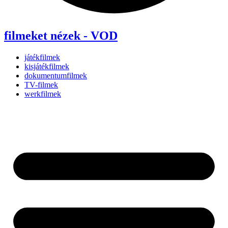
filmeket nézek - VOD
játékfilmek
kisjátékfilmek
dokumentumfilmek
TV-filmek
werkfilmek