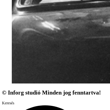
© Inforg studió Minden jog fenntartva!
Keresés