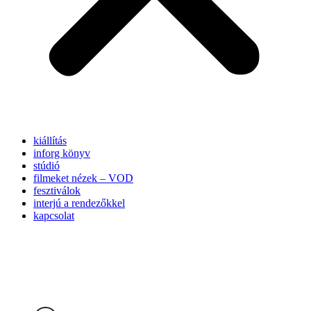
kiállítás
inforg könyv
stúdió
filmeket nézek – VOD
fesztiválok
interjú a rendezőkkel
kapcsolat