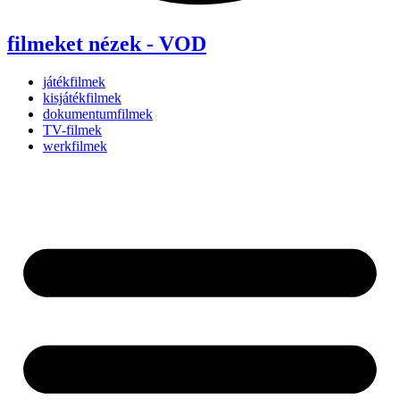
filmeket nézek - VOD
játékfilmek
kisjátékfilmek
dokumentumfilmek
TV-filmek
werkfilmek