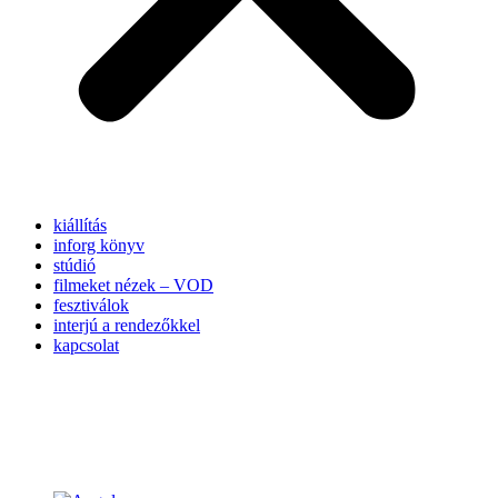
kiállítás
inforg könyv
stúdió
filmeket nézek – VOD
fesztiválok
interjú a rendezőkkel
kapcsolat