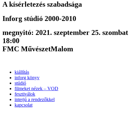
A kísérletezés szabadsága
Inforg stúdió 2000-2010
megnyitó: 2021. szeptember 25. szombat
18:00
FMC MűvészetMalom
kiállítás
inforg könyv
stúdió
filmeket nézek – VOD
fesztiválok
interjú a rendezőkkel
kapcsolat