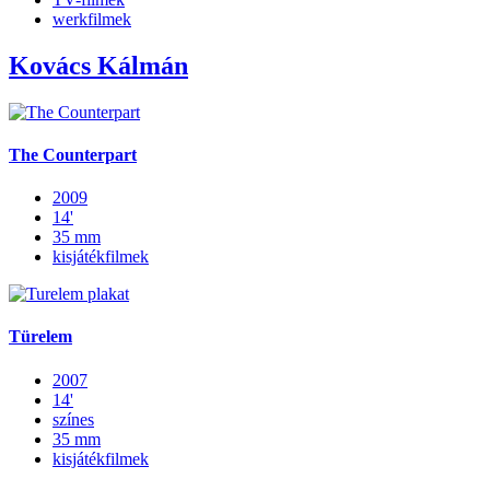
werkfilmek
Kovács Kálmán
The Counterpart
2009
14'
35 mm
kisjátékfilmek
Türelem
2007
14'
színes
35 mm
kisjátékfilmek