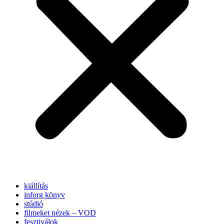
kiállítás
inforg könyv
stúdió
filmeket nézek – VOD
fesztiválok