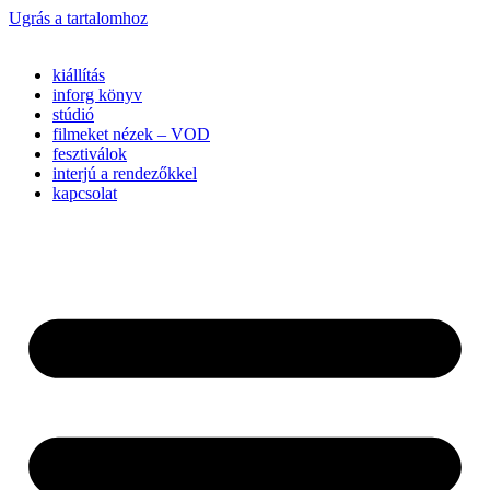
Ugrás a tartalomhoz
kiállítás
inforg könyv
stúdió
filmeket nézek – VOD
fesztiválok
interjú a rendezőkkel
kapcsolat