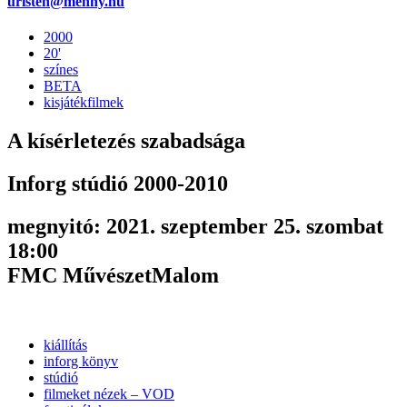
uristen@menny.hu
2000
20'
színes
BETA
kisjátékfilmek
A kísérletezés szabadsága
Inforg stúdió 2000-2010
megnyitó: 2021. szeptember 25. szombat
18:00
FMC MűvészetMalom
kiállítás
inforg könyv
stúdió
filmeket nézek – VOD