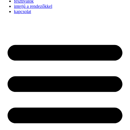
fesztiválok
interjú a rendezőkkel
kapcsolat