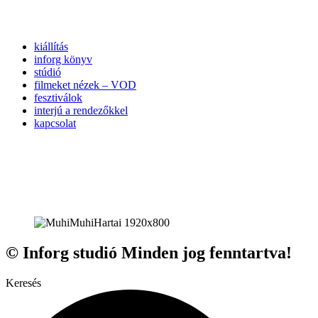
kiállítás
inforg könyv
stúdió
filmeket nézek – VOD
fesztiválok
interjú a rendezőkkel
kapcsolat
© Inforg studió Minden jog fenntartva!
Keresés