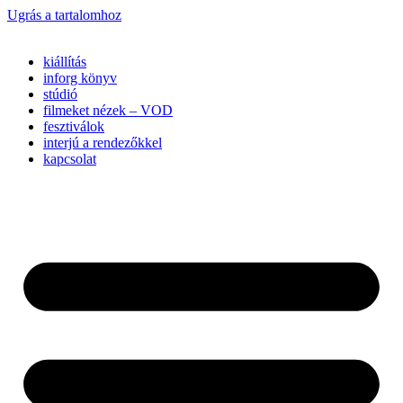
Ugrás a tartalomhoz
kiállítás
inforg könyv
stúdió
filmeket nézek – VOD
fesztiválok
interjú a rendezőkkel
kapcsolat