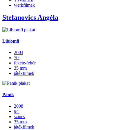
werkfilmek
Stefanovics Angéla
Libiomfi
2003
70'
fekete-fehér
35 mm
játékfilmek
Pánik
2008
94'
színes
35 mm
játékfilmek