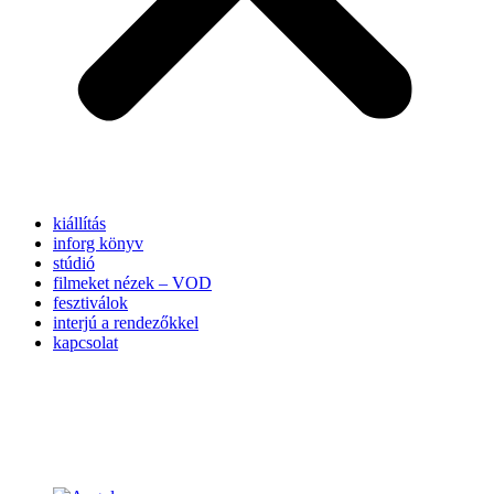
kiállítás
inforg könyv
stúdió
filmeket nézek – VOD
fesztiválok
interjú a rendezőkkel
kapcsolat