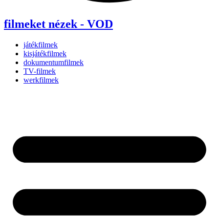
filmeket nézek - VOD
játékfilmek
kisjátékfilmek
dokumentumfilmek
TV-filmek
werkfilmek