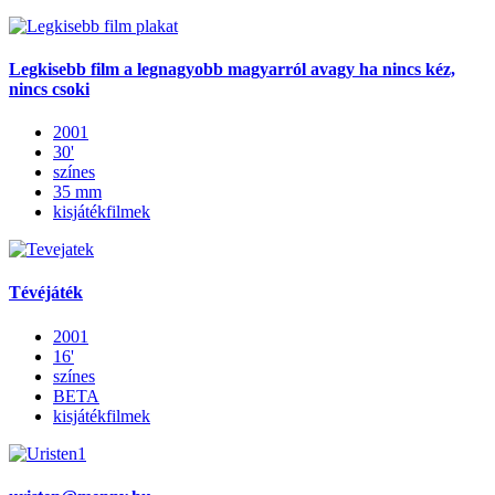
Legkisebb film a legnagyobb magyarról avagy ha nincs kéz,
nincs csoki
2001
30'
színes
35 mm
kisjátékfilmek
Tévéjáték
2001
16'
színes
BETA
kisjátékfilmek