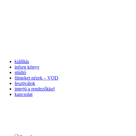
kiállítás
inforg könyv
stúdió
filmeket nézek – VOD
fesztiválok
interjú a rendezőkkel
kapcsolat