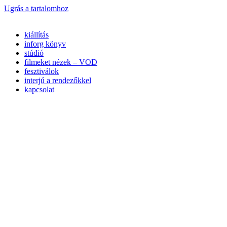
Ugrás a tartalomhoz
kiállítás
inforg könyv
stúdió
filmeket nézek – VOD
fesztiválok
interjú a rendezőkkel
kapcsolat