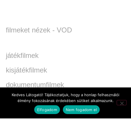
filmeket nézek - VOD
játékfilmek
kisjátékfilmek
dokumentumfilmek
Kedves Látogató! Tájékoztatjuk, hogy a honlap felhasználói
TV-filmek
élmény fokozásának érdekében sütiket alkalmazunk.
Elfogadom
Nem fogadom el
werkfilmek