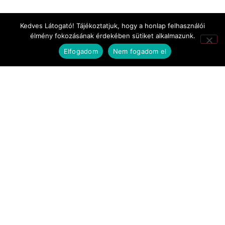
TV-filmek
Kedves Látogató! Tájékoztatjuk, hogy a honlap felhasználói
élmény fokozásának érdekében sütiket alkalmazunk.
werkfilmek
Elfogadom
Nem fogadom el
Búza Zoltán