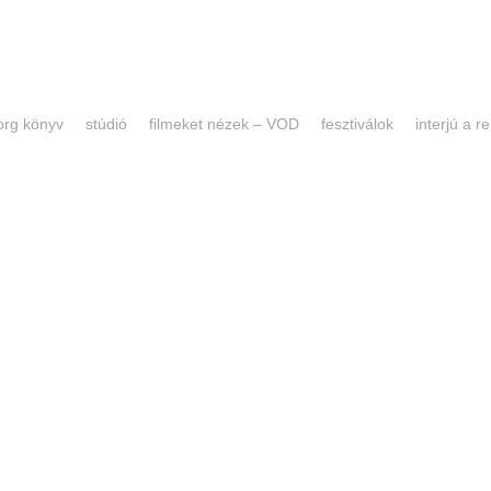
forg könyv
stúdió
filmeket nézek – VOD
fesztiválok
interjú a 