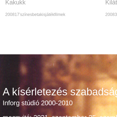
Kakukk
Kilá
2008
17'
színes
beta
kisjátékfilmek
2008
3
A kísérletezés szabadsá
Inforg stúdió 2000-2010