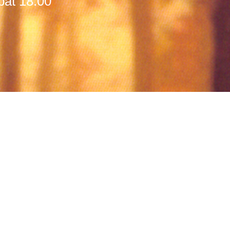
bat 18:00
inforg könyv
stúdió
filmeket nézek – VOD
fesztiválok
interjú