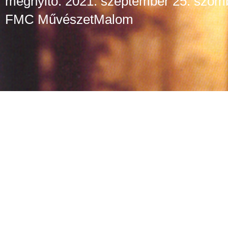
megnyitó: 2021. szeptember 25. szom
FMC MűvészetMalom
kiállítás