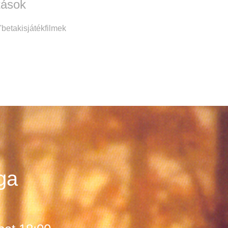
tások
'
beta
kisjátékfilmek
ga