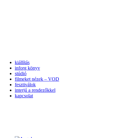
kiállítás
inforg könyv
stúdió
filmeket nézek – VOD
fesztiválok
interjú a rendezőkkel
kapcsolat