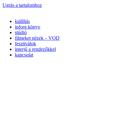
Ugrás a tartalomhoz
kiállítás
inforg könyv
stúdió
filmeket nézek – VOD
fesztiválok
interjú a rendezőkkel
kapcsolat