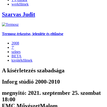
werkfilmek
Szarvas Judit
Termosz érkezése, jelenléte és eltűnése
2008
7'
színes
BETA
kisjátékfilmek
A kísérletezés szabadsága
Inforg stúdió 2000-2010
megnyitó: 2021. szeptember 25. szombat
18:00
FMC MűvészetMalom