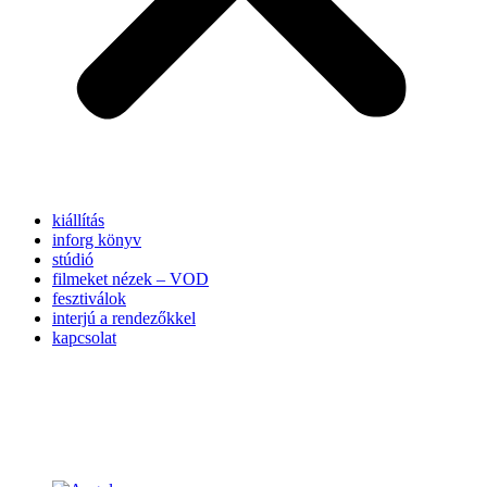
kiállítás
inforg könyv
stúdió
filmeket nézek – VOD
fesztiválok
interjú a rendezőkkel
kapcsolat