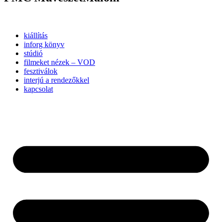
kiállítás
inforg könyv
stúdió
filmeket nézek – VOD
fesztiválok
interjú a rendezőkkel
kapcsolat