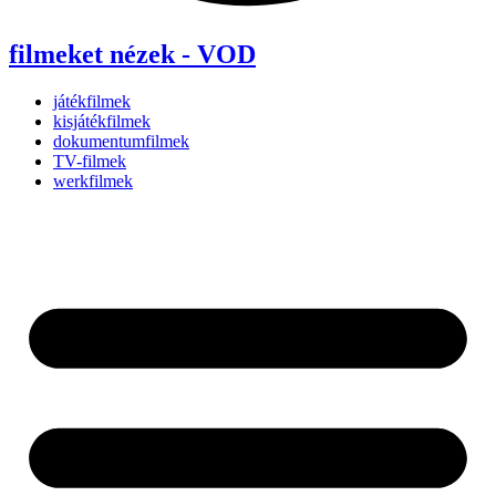
filmeket nézek - VOD
játékfilmek
kisjátékfilmek
dokumentumfilmek
TV-filmek
werkfilmek