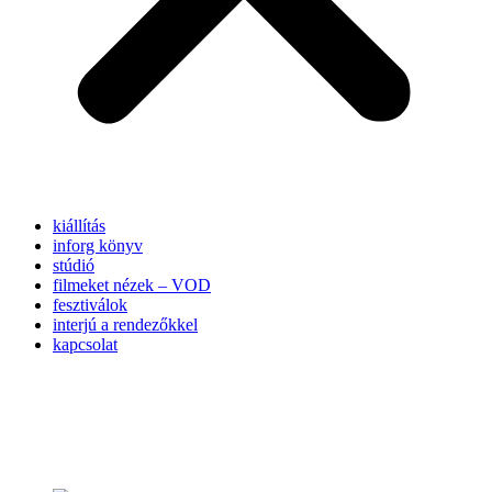
kiállítás
inforg könyv
stúdió
filmeket nézek – VOD
fesztiválok
interjú a rendezőkkel
kapcsolat