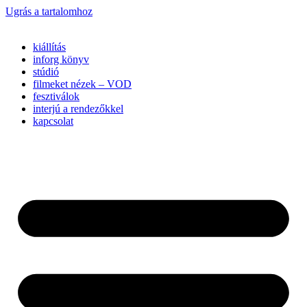
Ugrás a tartalomhoz
kiállítás
inforg könyv
stúdió
filmeket nézek – VOD
fesztiválok
interjú a rendezőkkel
kapcsolat