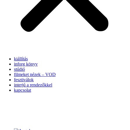
kiállítás
inforg könyv
stúdió
filmeket nézek – VOD
fesztiválok
interjú a rendezőkkel
kapcsolat