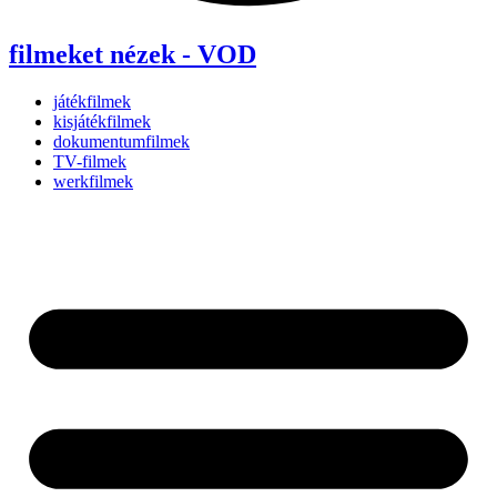
filmeket nézek - VOD
játékfilmek
kisjátékfilmek
dokumentumfilmek
TV-filmek
werkfilmek