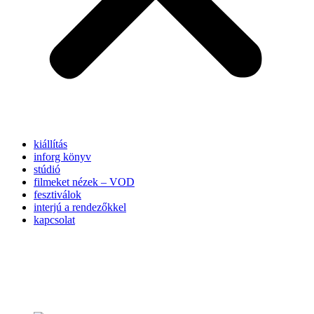
kiállítás
inforg könyv
stúdió
filmeket nézek – VOD
fesztiválok
interjú a rendezőkkel
kapcsolat