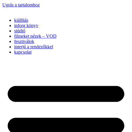
Ugrás a tartalomhoz
kiállítás
inforg könyv
stúdió
filmeket nézek – VOD
fesztiválok
interjú a rendezőkkel
kapcsolat