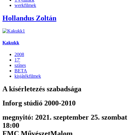
werkfilmek
Hollandus Zoltán
Kakukk
2008
17'
színes
BETA
kisjátékfilmek
A kísérletezés szabadsága
Inforg stúdió 2000-2010
megnyitó: 2021. szeptember 25. szombat
18:00
FMC MűvészetMalom