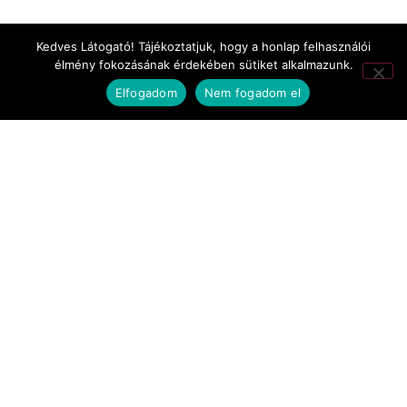
TV-filmek
Kedves Látogató! Tájékoztatjuk, hogy a honlap felhasználói
élmény fokozásának érdekében sütiket alkalmazunk.
werkfilmek
Elfogadom
Nem fogadom el
Realistic Crew - Vranik Krisztián