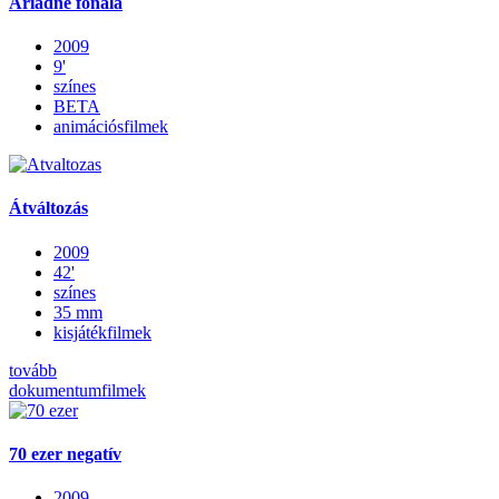
Ariadné fonala
2009
9'
színes
BETA
animációsfilmek
Átváltozás
2009
42'
színes
35 mm
kisjátékfilmek
tovább
dokumentumfilmek
70 ezer negatív
2009