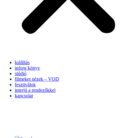
kiállítás
inforg könyv
stúdió
filmeket nézek – VOD
fesztiválok
interjú a rendezőkkel
kapcsolat