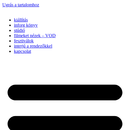
Ugrás a tartalomhoz
kiállítás
inforg könyv
stúdió
filmeket nézek – VOD
fesztiválok
interjú a rendezőkkel
kapcsolat