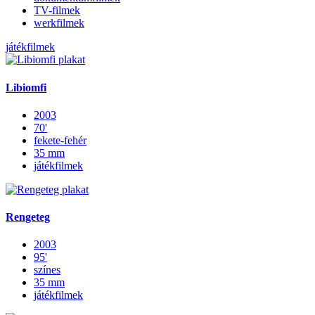
TV-filmek
werkfilmek
játékfilmek
Libiomfi
2003
70'
fekete-fehér
35 mm
játékfilmek
Rengeteg
2003
95'
színes
35 mm
játékfilmek