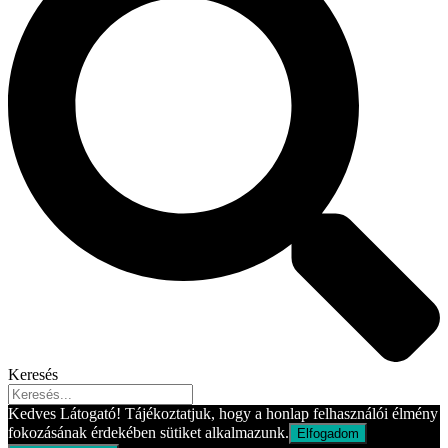
Keresés
Kedves Látogató! Tájékoztatjuk, hogy a honlap felhasználói élmény
fokozásának érdekében sütiket alkalmazunk.
Elfogadom