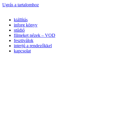
Ugrás a tartalomhoz
kiállítás
inforg könyv
stúdió
filmeket nézek – VOD
fesztiválok
interjú a rendezőkkel
kapcsolat