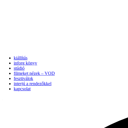
kiállítás
inforg könyv
stúdió
filmeket nézek – VOD
fesztiválok
interjú a rendezőkkel
kapcsolat