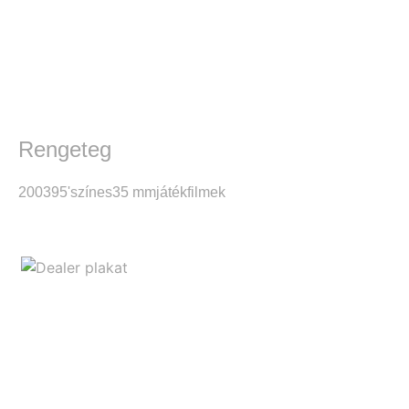
Rengeteg
2003
95'
színes
35 mm
játékfilmek