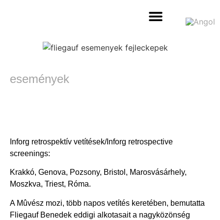
filmeket nézek – VOD
interjú a rendezőkkel
események
Inforg retrospektív vetítések/Inforg retrospective
screenings:
Krakkó, Genova, Pozsony, Bristol, Marosvásárhely,
Moszkva, Triest, Róma.
A Mûvész mozi, több napos vetítés keretében, bemutatta
Fliegauf Benedek eddigi alkotasait a nagyközönség