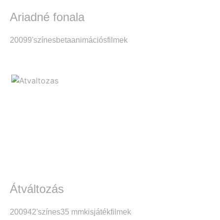
Ariadné fonala
2009
9'
színes
beta
animációsfilmek
Átváltozás
2009
42'
színes
35 mm
kisjátékfilmek