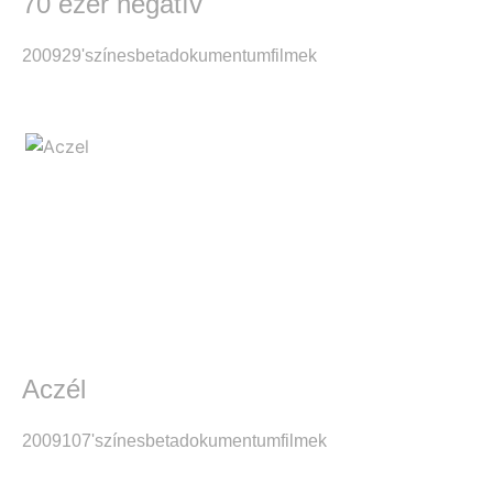
70 ezer negatív
2009
29'
színes
beta
dokumentumfilmek
Aczél
2009
107'
színes
beta
dokumentumfilmek