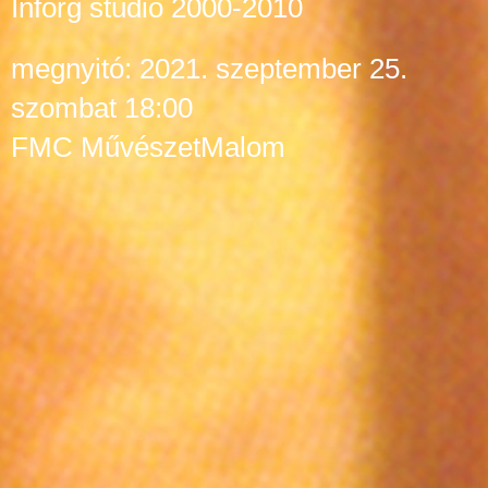
Inforg stúdió 2000-2010
megnyitó: 2021. szeptember 25.
szombat 18:00
FMC MűvészetMalom