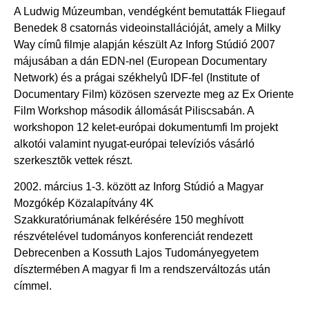
A Ludwig Múzeumban, vendégként bemutatták Fliegauf
Benedek 8 csatornás videoinstallációját, amely a Milky
Way címû filmje alapján készült Az Inforg Stúdió 2007
májusában a dán EDN-nel (European Documentary
Network) és a prágai székhelyû IDF-fel (Institute of
Documentary Film) közösen szervezte meg az Ex Oriente
Film Workshop második állomását Piliscsabán. A
workshopon 12 kelet-európai dokumentumfi lm projekt
alkotói valamint nyugat-európai televíziós vásárló
szerkesztõk vettek részt.
2002. március 1-3. között az Inforg Stúdió a Magyar
Mozgókép Közalapítvány 4K
Szakkuratóriumának felkérésére 150 meghívott
részvételével tudományos konferenciát rendezett
Debrecenben a Kossuth Lajos Tudományegyetem
dísztermében A magyar fi lm a rendszerváltozás után
címmel.