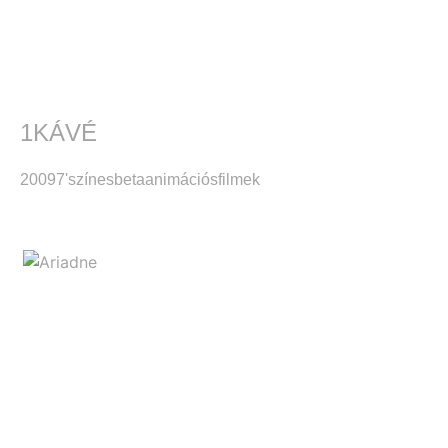
1KÁVÉ
2009
7'
színes
beta
animációsfilmek