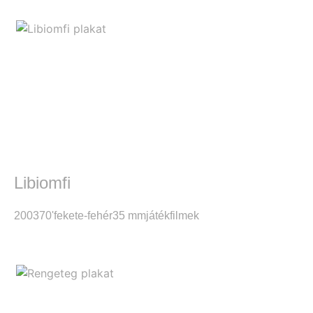
Libiomfi
2003
70'
fekete-fehér
35 mm
játékfilmek