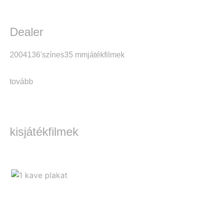
Dealer
2004
136'
színes
35 mm
játékfilmek
tovább
kisjátékfilmek