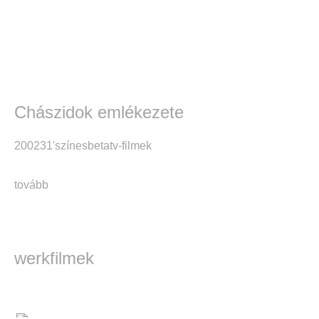
Chászidok emlékezete
2002
31'
színes
beta
tv-filmek
tovább
werkfilmek