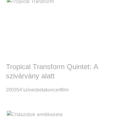
Tropical Transform Quintet: A
szivárvány alatt
2003
54'
színes
beta
koncertfilm