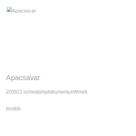
Apacsavar
2009
21'
színes
beta
dokumentumfilmek
tovább