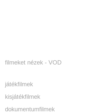
filmeket nézek - VOD
játékfilmek
kisjátékfilmek
dokumentumfilmek