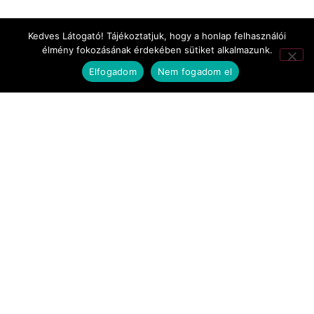
TV-filmek
Kedves Látogató! Tájékoztatjuk, hogy a honlap felhasználói
élmény fokozásának érdekében sütiket alkalmazunk.
werkfilmek
Elfogadom
Nem fogadom el
2007 - Berlin INTERFILM