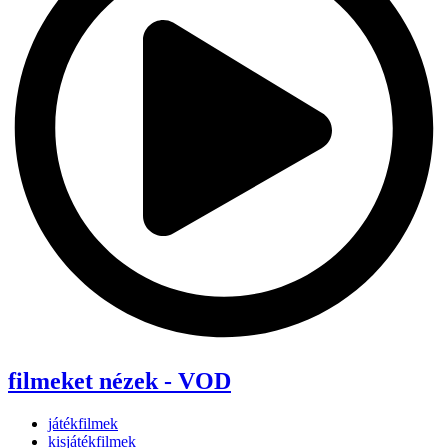
filmeket nézek - VOD
játékfilmek
kisjátékfilmek