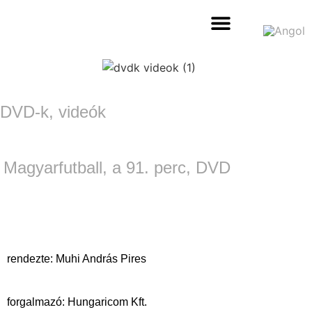
filmeket nézek – VOD
interjú a rendezőkkel
DVD-k, videók
Magyarfutball, a 91. perc, DVD
rendezte: Muhi András Pires
forgalmazó: Hungaricom Kft.