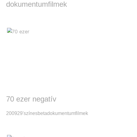
dokumentumfilmek
70 ezer negatív
2009
29'
színes
beta
dokumentumfilmek