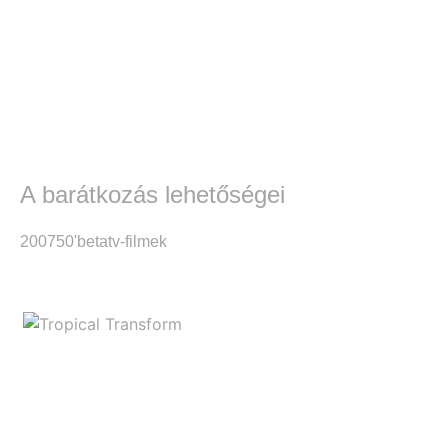
A barátkozás lehetőségei
2007
50'
beta
tv-filmek