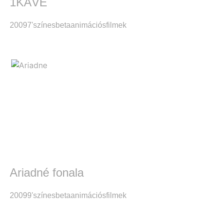
1KÁVÉ
2009
7'
színes
beta
animációsfilmek
Ariadné fonala
2009
9'
színes
beta
animációsfilmek