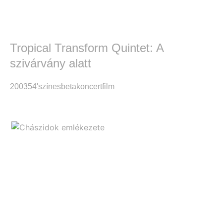
Tropical Transform Quintet: A
szivárvány alatt
2003
54'
színes
beta
koncertfilm