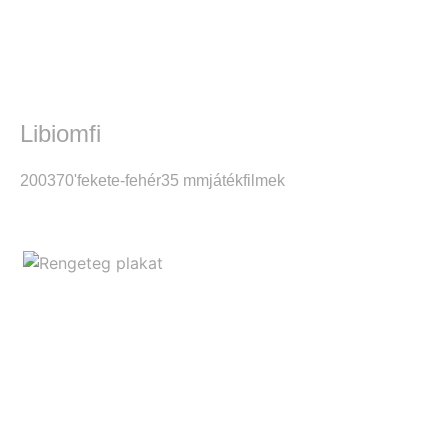
Libiomfi
2003
70'
fekete-fehér
35 mm
játékfilmek