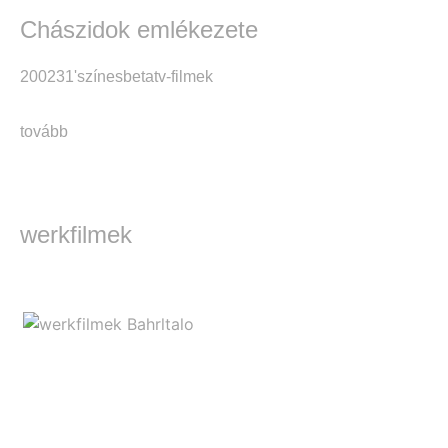
Chászidok emlékezete
2002
31'
színes
beta
tv-filmek
tovább
werkfilmek