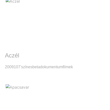
Aczél
2009
107'
színes
beta
dokumentumfilmek