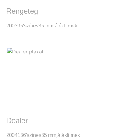
Rengeteg
2003
95'
színes
35 mm
játékfilmek
Dealer
2004
136'
színes
35 mm
játékfilmek