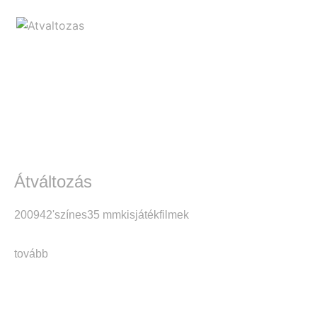
Átváltozás
2009
42'
színes
35 mm
kisjátékfilmek
tovább