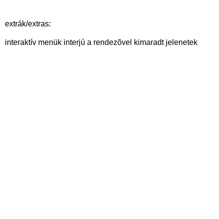
extrák/extras:
interaktív menük interjú a rendezõvel kimaradt jelenetek