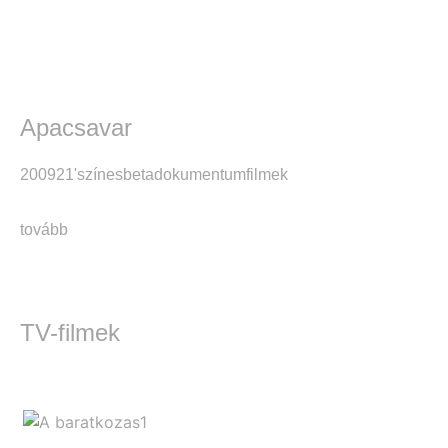
Apacsavar
2009
21'
színes
beta
dokumentumfilmek
tovább
TV-filmek