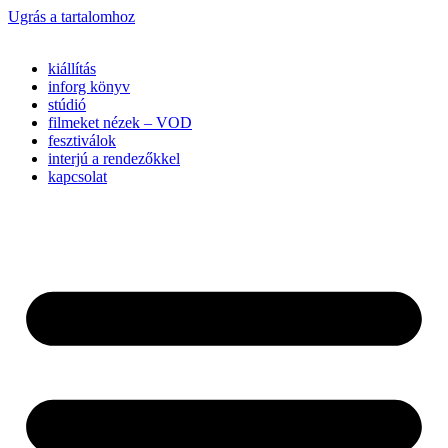
Ugrás a tartalomhoz
kiállítás
inforg könyv
stúdió
filmeket nézek – VOD
fesztiválok
interjú a rendezőkkel
kapcsolat