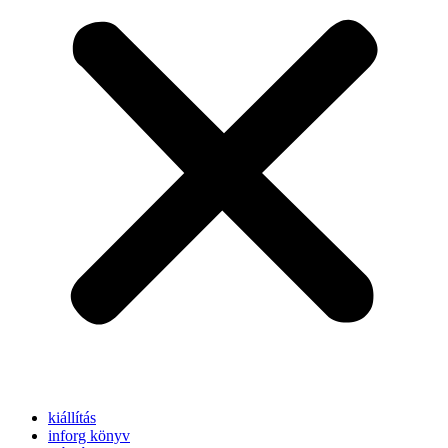
kiállítás
inforg könyv