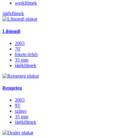
werkfilmek
játékfilmek
Libiomfi
2003
70'
fekete-fehér
35 mm
játékfilmek
Rengeteg
2003
95'
színes
35 mm
játékfilmek