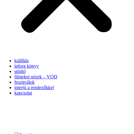
kiállítás
inforg könyv
stúdió
filmeket nézek – VOD
fesztiválok
interjú a rendezőkkel
kapcsolat