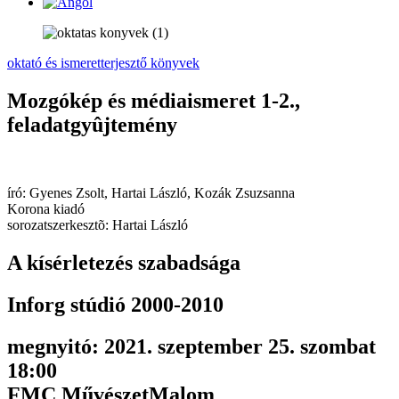
oktató és ismeretterjesztő könyvek
Mozgókép és médiaismeret 1-2.,
feladatgyûjtemény
író: Gyenes Zsolt, Hartai László, Kozák Zsuzsanna
Korona kiadó
sorozatszerkesztõ: Hartai László
A kísérletezés szabadsága
Inforg stúdió 2000-2010
megnyitó: 2021. szeptember 25. szombat
18:00
FMC MűvészetMalom