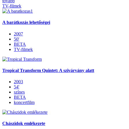
tovább
TV-filmek
A barátkozás lehetőségei
2007
50'
BETA
TV-filmek
Tropical Transform Quintet: A szivárvány alatt
2003
54'
színes
BETA
koncertfilm
Chászidok emlékezete