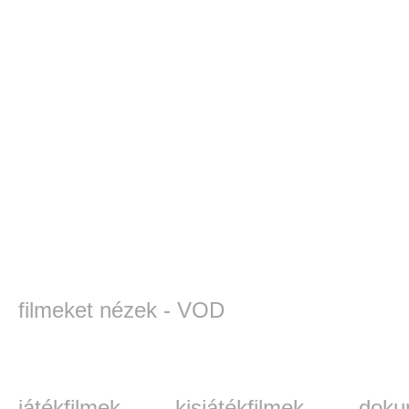
filmeket nézek - VOD
játékfilmek
kisjátékfilmek
doku