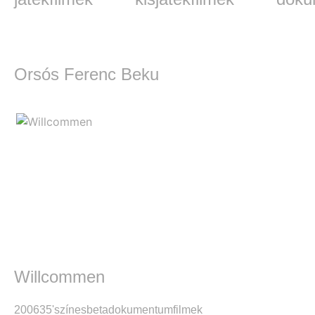
Orsós Ferenc Beku
Willcommen
2006
35'
színes
beta
dokumentumfilmek