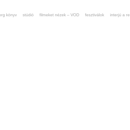
forg könyv
stúdió
filmeket nézek – VOD
fesztiválok
interjú a 