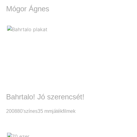
Mógor Ágnes
Bahrtalo! Jó szerencsét!
2008
80'
színes
35 mm
játékfilmek