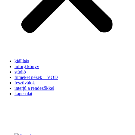
kiállítás
inforg könyv
stúdió
filmeket nézek – VOD
fesztiválok
interjú a rendezőkkel
kapcsolat