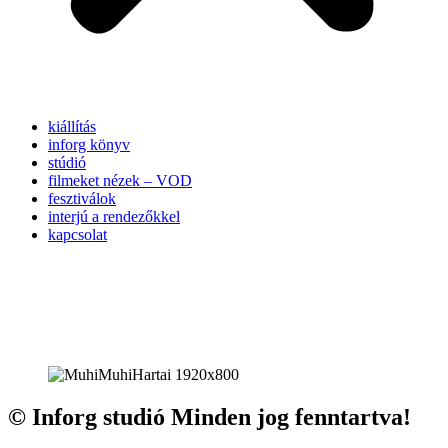
kiállítás
inforg könyv
stúdió
filmeket nézek – VOD
fesztiválok
interjú a rendezőkkel
kapcsolat
© Inforg studió Minden jog fenntartva!