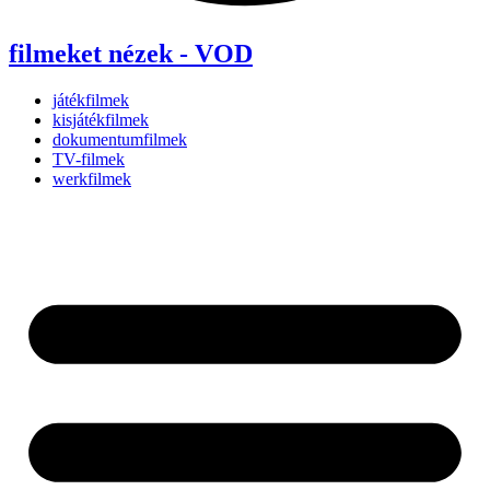
filmeket nézek - VOD
játékfilmek
kisjátékfilmek
dokumentumfilmek
TV-filmek
werkfilmek