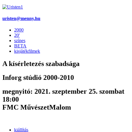
uristen@menny.hu
2000
20'
színes
BETA
kisjátékfilmek
A kísérletezés szabadsága
Inforg stúdió 2000-2010
megnyitó: 2021. szeptember 25. szombat
18:00
FMC MűvészetMalom
kiállítás