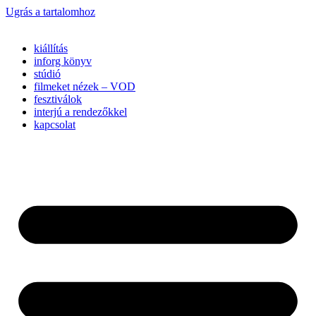
Ugrás a tartalomhoz
kiállítás
inforg könyv
stúdió
filmeket nézek – VOD
fesztiválok
interjú a rendezőkkel
kapcsolat