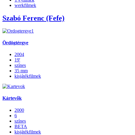
werkfilmek
Szabó Ferenc (Fefe)
Ördögtérgye
2004
19'
színes
35 mm
kisjátékfilmek
Kártevők
2000
6
színes
BETA
kisjátékfilmek